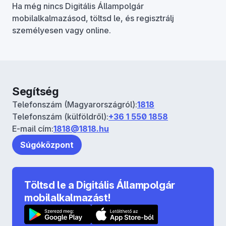
Ha még nincs Digitális Állampolgár
mobilalkalmazásod, töltsd le, és regisztrálj
személyesen vagy online.
Segítség
Telefonszám (Magyarországról):
1818
Telefonszám (külföldről):
+36 1 550 1858
E-mail cím:
1818@1818.hu
Súgóközpont
Töltsd le a Digitális Állampolgár
mobilalkalmazást!