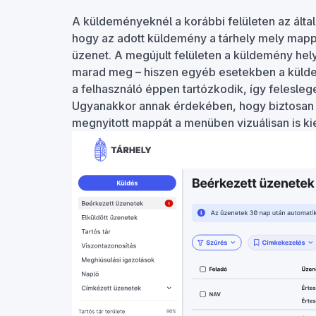
A küldeményeknél a korábbi felületen az által
hogy az adott küldemény a tárhely mely mappájá
üzenet. A megújult felületen a küldemény hely
marad meg – hiszen egyéb esetekben a küld
a felhasználó éppen tartózkodik, így feleslege
Ugyanakkor annak érdekében, hogy biztosan 
megnyitott mappát a menüben vizuálisan is ki