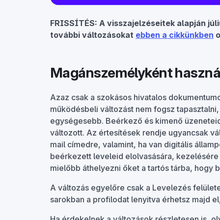
FRISSÍTÉS: A visszajelzéseitek alapján júliu
további változásokat
ebben a cikkünkben
o
Magánszemélyként használ
Azaz csak a szokásos hivatalos dokumentumo
működésbeli változást nem fogsz tapasztalni, c
egységesebb. Beérkező és kimenő üzeneteid u
változott. Az értesítések rendje ugyancsak vál
mail címedre, valamint, ha van digitális álla
beérkezett leveleid elolvasására, kezelésér
mielőbb áthelyezni őket a tartós tárba, hog
A változás egyelőre csak a Levelezés felületei
sarokban a profilodat lenyitva érhetsz majd e
Ha érdekelnek a változások részletesen is, ol