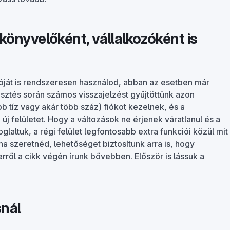
könyvelőként, vállalkozóként is
óját is rendszeresen használod, abban az esetben már
esztés során számos visszajelzést gyűjtöttünk azon
b tíz vagy akár több száz) fiókot kezelnek, és a
 új felületet. Hogy a változások ne érjenek váratlanul és a
laltuk, a régi felület legfontosabb extra funkciói közül mit
 ha szeretnéd, lehetőséget biztosítunk arra is, hogy
erről a cikk végén írunk bővebben. Először is lássuk a
snál