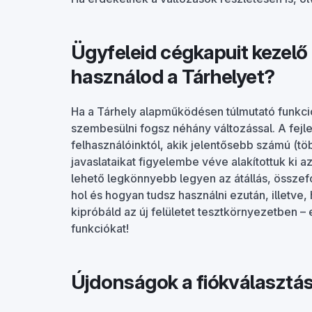
Ügyfeleid cégkapuit kezelő 
használod a Tárhelyet?
Ha a Tárhely alapműködésen túlmutató funkci
szembesülni fogsz néhány változással. A fejl
felhasználóinktól, akik jelentősebb számú (töb
javaslataikat figyelembe véve alakítottuk ki az
lehető legkönnyebb legyen az átállás, összefog
hol és hogyan tudsz használni ezután, illetve,
kipróbáld az új felületet tesztkörnyezetben – 
funkciókat!
Újdonságok a fiókválasztá