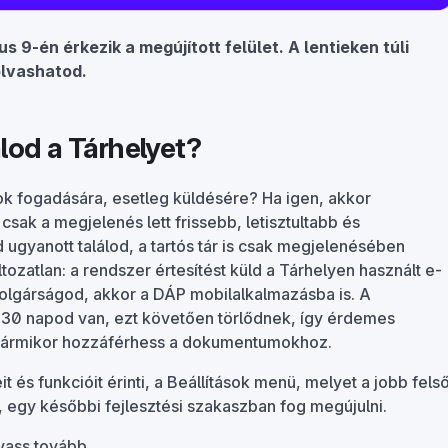
s 9-én érkezik a megújított felület. A lentieken túli
lvashatod.
od a Tárhelyet?
k fogadására, esetleg küldésére? Ha igen, akkor
sak a megjelenés lett frissebb, letisztultabb és
gyanott találod, a tartós tár is csak megjelenésében
tozatlan: a rendszer értesítést küld a Tárhelyen használt e-
mpolgárságod, akkor a DÁP mobilalkalmazásba is. A
e 30 napod van, ezt követően törlődnek, így érdemes
y bármikor hozzáférhess a dokumentumokhoz.
t és funkcióit érinti, a Beállítások menü, melyet a jobb fels
l, egy későbbi fejlesztési szakaszban fog megújulni.
vass tovább.