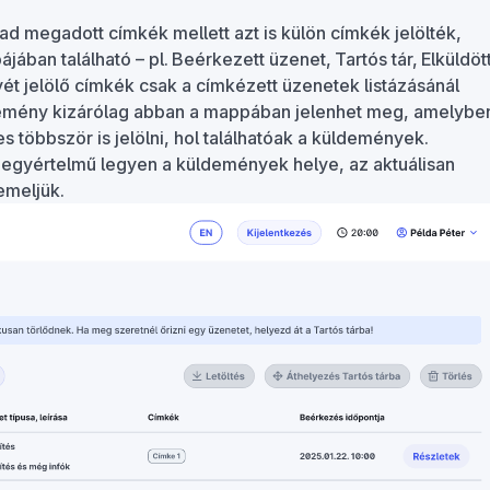
ad megadott címkék mellett azt is külön címkék jelölték,
ban található – pl. Beérkezett üzenet, Tartós tár, Elküldöt
ét jelölő címkék csak a címkézett üzenetek listázásánál
emény kizárólag abban a mappában jelenhet meg, amelybe
s többször is jelölni, hol találhatóak a küldemények.
egyértelmű legyen a küldemények helye, az aktuálisan
emeljük.