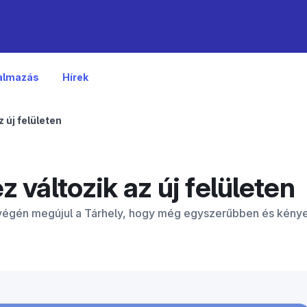
kalmazás
Hírek
z új felületen
z változik az új felületen
us végén megújul a Tárhely, hogy még egyszerűbben és kén