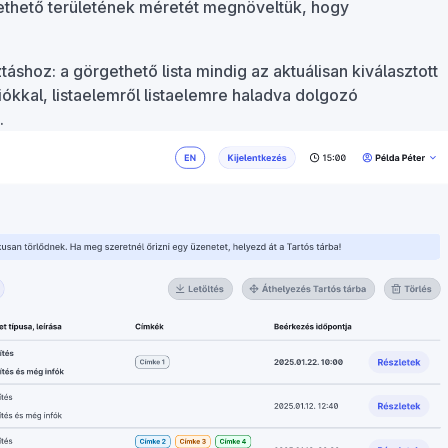
gethető területének méretét megnöveltük, hogy
ztáshoz: a görgethető lista mindig az aktuálisan kiválasztott
iókkal, listaelemről listaelemre haladva dolgozó
.