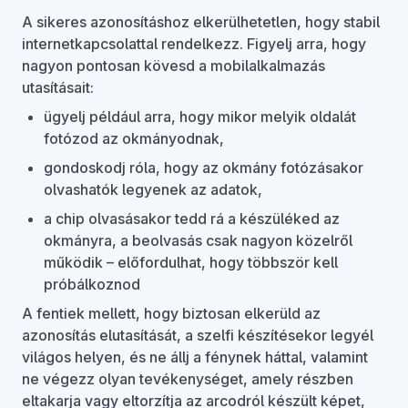
A sikeres azonosításhoz elkerülhetetlen, hogy stabil
internetkapcsolattal rendelkezz. Figyelj arra, hogy
nagyon pontosan kövesd a mobilalkalmazás
utasításait:
ügyelj például arra, hogy mikor melyik oldalát
fotózod az okmányodnak,
gondoskodj róla, hogy az okmány fotózásakor
olvashatók legyenek az adatok,
a chip olvasásakor tedd rá a készüléked az
okmányra, a beolvasás csak nagyon közelről
működik – előfordulhat, hogy többször kell
próbálkoznod
A fentiek mellett, hogy biztosan elkerüld az
azonosítás elutasítását, a szelfi készítésekor legyél
világos helyen, és ne állj a fénynek háttal, valamint
ne végezz olyan tevékenységet, amely részben
eltakarja vagy eltorzítja az arcodról készült képet,