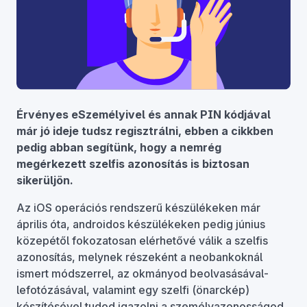
Érvényes eSzemélyivel és annak PIN kódjával
már jó ideje tudsz regisztrálni, ebben a cikkben
pedig abban segítünk, hogy a nemrég
megérkezett szelfis azonosítás is biztosan
sikerüljön.
Az iOS operációs rendszerű készülékeken már
április óta, androidos készülékeken pedig június
közepétől fokozatosan elérhetővé válik a szelfis
azonosítás, melynek részeként a neobankoknál
ismert módszerrel, az okmányod beolvasásával-
lefotózásával, valamint egy szelfi (önarckép)
készítésével tudod igazolni a személyazonosságod,