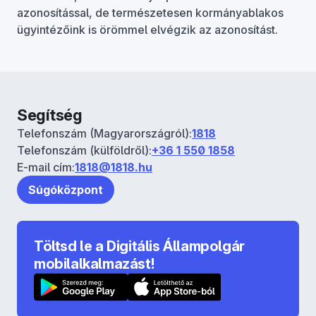
azonosítással, de természetesen kormányablakos
ügyintézőink is örömmel elvégzik az azonosítást.
Segítség
Telefonszám (Magyarországról):
1818
Telefonszám (külföldről):
+36 1 550 1858
E-mail cím:
1818@1818.hu
Súgóközpont
Töltsd le a Digitális Állampolgár
mobilalkalmazást!