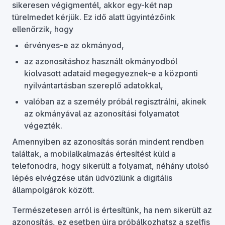
sikeresen végigmentél, akkor egy-két nap
türelmedet kérjük. Ez idő alatt ügyintézőink
ellenőrzik, hogy
érvényes-e az okmányod,
az azonosításhoz használt okmányodból
kiolvasott adataid megegyeznek-e a központi
nyilvántartásban szereplő adatokkal,
valóban az a személy próbál regisztrálni, akinek
az okmányával az azonosítási folyamatot
végezték.
Amennyiben az azonosítás során mindent rendben
találtak, a mobilalkalmazás értesítést küld a
telefonodra, hogy sikerült a folyamat, néhány utolsó
lépés elvégzése után üdvözlünk a digitális
állampolgárok között.
Természetesen arról is értesítünk, ha nem sikerült az
azonosítás, ez esetben újra próbálkozhatsz a szelfis