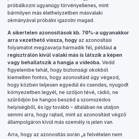
próbálkozni ugyanúgy törvényellenes, mint
bármilyen más élethelyzetben másvalaki
okmányával próbálni igazolni magad.
A sikertelen azonosítások kb. 70%-a ugyanakkor
arra vezethető vissza, hogy
az azonosítási
folyamatot megzavarja harmadik fél, például
a
regisztrálón kívül valaki más is látszik a képen
vagy behallatszik a hangja a videóba.
Vedd
figyelembe tehát, hogy biztonsági okokból
kiemelten fontos, hogy azonosítást úgy végezd,
hogy közben teljesen egyedül és csendes, nyugodt
környezetben legyél, ne szóljon tévé, rádió, ne
szűrődjön be hangos beszéd a szomszédos
helyiségből, és így tovább – általában ne utaljon
semmi arra, hogy rajtad, mint az azonosítást végző
állampolgáron kívül más személy is jelen van.
Arra, hogy az azonosítás során „a felvételen nem