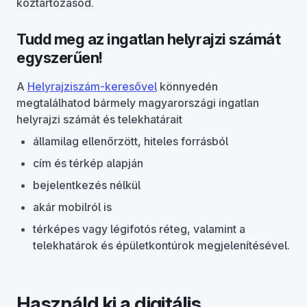
köztartozásod.
Tudd meg az ingatlan helyrajzi számát
egyszerűen!
A
Helyrajziszám-keresővel
könnyedén
megtalálhatod bármely magyarországi ingatlan
helyrajzi számát és telekhatárait
államilag ellenőrzött, hiteles forrásból
cím és térkép alapján
bejelentkezés nélkül
akár mobilról is
térképes vagy légifotós réteg, valamint a
telekhatárok és épületkontúrok megjelenítésével.
Használd ki a digitális