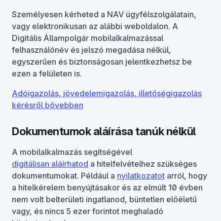
Személyesen kérheted a NAV ügyfélszolgálatain,
vagy elektronikusan az alábbi weboldalon. A
Digitális Állampolgár mobilalkalmazással
felhasználónév és jelszó megadása nélkül,
egyszerűen és biztonságosan jelentkezhetsz be
ezen a felületen is.
Adóigazolás, jövedelemigazolás, illetőségigazolás
kérésről bővebben
Dokumentumok aláírása tanúk nélkül
A mobilalkalmazás segítségével
digitálisan aláírhatod
a hitelfelvételhez szükséges
dokumentumokat. Például a
nyilatkozatot
arról, hogy
a hitelkérelem benyújtásakor és az elmúlt 10 évben
nem volt belterületi ingatlanod, büntetlen előéletű
vagy, és nincs 5 ezer forintot meghaladó