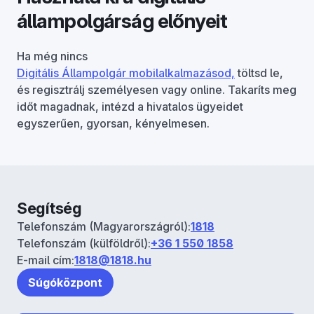
állampolgárság előnyeit
Ha még nincs
Digitális Állampolgár mobilalkalmazásod,
töltsd le,
és regisztrálj személyesen vagy online. Takaríts meg
időt magadnak, intézd a hivatalos ügyeidet
egyszerűen, gyorsan, kényelmesen.
Segítség
Telefonszám (Magyarországról):
1818
Telefonszám (külföldről):
+36 1 550 1858
E-mail cím:
1818@1818.hu
Súgóközpont