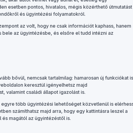
en esetben pontos, hivatalos, mégis közérthető útmutatást
ndőkről és ügyintézési folyamatokról.
szempont az volt, hogy ne csak információt kaphass, hanem
ele az ügyintézésbe, és elsőre el tudd intézni az
vább bővül, nemcsak tartalmilag: hamarosan új funkciókat i
a weboldalon keresztül igényelhetsz majd
, valamint családi állapot igazolást is.
l egyre több ügyintézési lehetőséget közvetlenül is elérhes
tben számíthatsz majd arra, hogy egy kattintásra leszel a
 és magától az ügyintézéstől is.