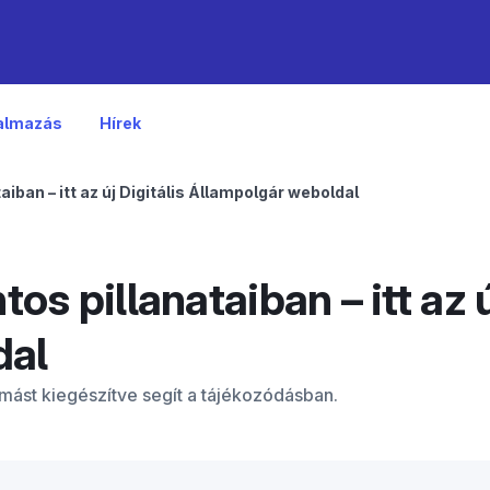
kalmazás
Hírek
aiban – itt az új Digitális Állampolgár weboldal
os pillanataiban – itt az ú
dal
mást kiegészítve segít a tájékozódásban.