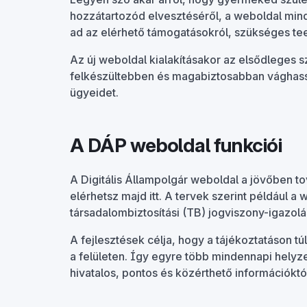
hozzátartozód elvesztéséről, a weboldal mind
ad az elérhető támogatásokról, szükséges tee
Az új weboldal kialakításakor az elsődleges 
felkészültebben és magabiztosabban vághass b
ügyeidet.
A DÁP weboldal funkciói
A Digitális Állampolgár weboldal a jövőben to
elérhetsz majd itt. A tervek szerint például 
társadalombiztosítási (TB) jogviszony-igazolást
A fejlesztések célja, hogy a tájékoztatáson tú
a felületen. Így egyre több mindennapi helyze
hivatalos, pontos és közérthető információktól