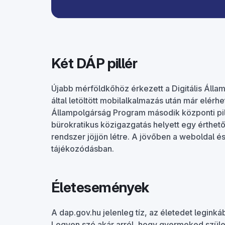
Két DÁP pillér
Újabb mérföldkőhöz érkezett a Digitális Állam
által letöltött mobilalkalmazás után már elérhet
Állampolgárság Program második központi pill
bürokratikus közigazgatás helyett egy érthető
rendszer jöjjön létre. A jövőben a weboldal 
tájékozódásban.
Életesemények
A dap.gov.hu jelenleg tíz, az életedet legin
Legyen szó akár arról, hogy gyermeked születi