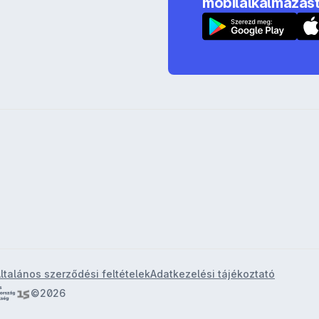
mobilalkalmazást
ltalános szerződési feltételek
Adatkezelési tájékoztató
©2026