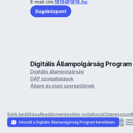
E-mail cím:
1818@1818.hu
Súgóközpont
Digitális Állampolgárság Program
Digitális állampolgárság
DÁP szolgáltatások
Állami és piaci szereplőknek
Sütik beállítása
Akadálymentesítési nyilatkozat
Impresszum
Á