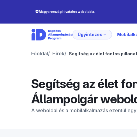
Ügyintézés
Mobilal
Főoldal
/
Hírek
/
Segítség az élet fontos pillanat
Segítség az élet font
Állampolgár webol
A weboldal és a mobilalkalmazás ezentúl egy