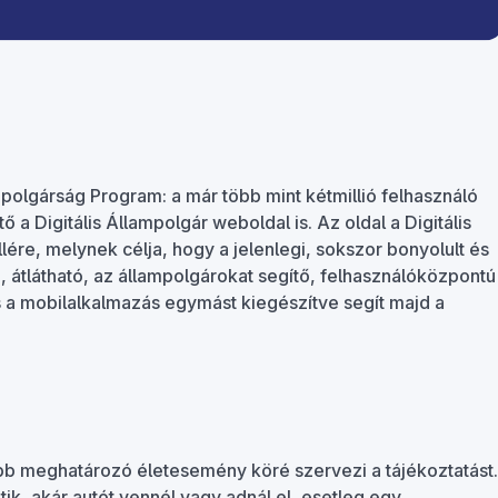
polgárság Program: a már több mint kétmillió felhasználó
ő a Digitális Állampolgár weboldal is. Az oldal a Digitális
ére, melynek célja, hogy a jelenlegi, sokszor bonyolult és
, átlátható, az állampolgárokat segítő, felhasználóközpontú
és a mobilalkalmazás egymást kiegészítve segít majd a
kább meghatározó életesemény köré szervezi a tájékoztatást.
k, akár autót vennél vagy adnál el, esetleg egy