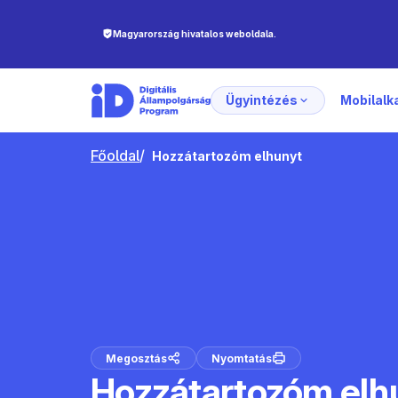
Ügyintézés
Mobilal
Főoldal
/
Hozzátartozóm elhunyt
Megosztás
Nyomtatás
Hozzátartozóm elh