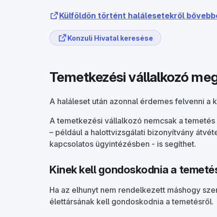
Külföldön történt halálesetekről bőveb
Konzuli Hivatal keresése
Temetkezési vállalkozó me
A haláleset után azonnal érdemes felvenni a 
A temetkezési vállalkozó nemcsak a temeté
– például a halottvizsgálati bizonyítvány átv
kapcsolatos ügyintézésben - is segíthet.
Kinek kell gondoskodnia a temeté
Ha az elhunyt nem rendelkezett máshogy sze
élettársának kell gondoskodnia a temetésről.