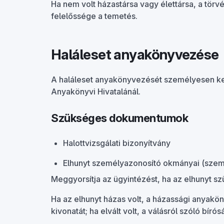
Ha nem volt házastársa vagy élettársa, a törv
felelőssége a temetés.
Haláleset anyakönyvezése
A haláleset anyakönyvezését személyesen kell
Anyakönyvi Hivatalánál.
Szükséges dokumentumok
Halottvizsgálati bizonyítvány
Elhunyt személyazonosító okmányai (személ
Meggyorsítja az ügyintézést, ha az elhunyt sz
Ha az elhunyt házas volt, a házassági anyaköny
kivonatát; ha elvált volt, a válásról szóló bír