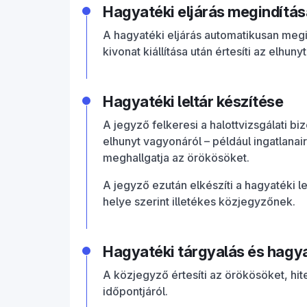
Hagyatéki eljárás megindítás
A hagyatéki eljárás automatikusan meg
kivonat kiállítása után értesíti az elhu
Hagyatéki leltár készítése
A jegyző felkeresi a halottvizsgálati b
elhunyt vagyonáról – például ingatlanairól
meghallgatja az örökösöket.
A jegyző ezután elkészíti a hagyatéki le
helye szerint illetékes közjegyzőnek.
Hagyatéki tárgyalás és hagy
A közjegyző értesíti az örökösöket, hit
időpontjáról.