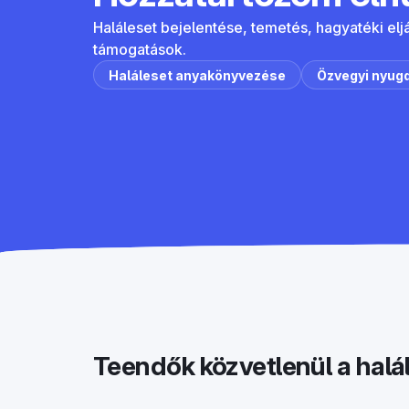
Haláleset bejelentése, temetés, hagyatéki elj
támogatások.
Haláleset anyakönyvezése
Özvegyi nyugd
Teendők közvetlenül a halá