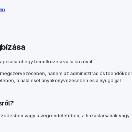
ben
gbízása
kapcsolatot egy temetkezési vállalkozóval.
s megszervezésében, hanem az adminisztrációs teendőkbe
ételében, a haláleset anyakönyvezésében és a nyugdíjjal
sről?
rződésben vagy a végrendeletében, a házastársának vagy