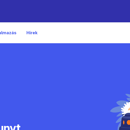
kalmazás
Hírek
unyt