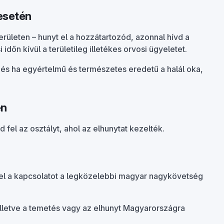
esetén
rületen – hunyt el a hozzátartozód, azonnal hívd a
dőn kívül a területileg illetékes orvosi ügyeletet.
, és ha egyértelmű és természetes eredetű a halál oka,
én
fel az osztályt, ahol az elhunytat kezelték.
n
fel a kapcsolatot a legközelebbi magyar nagykövetség
 illetve a temetés vagy az elhunyt Magyarországra