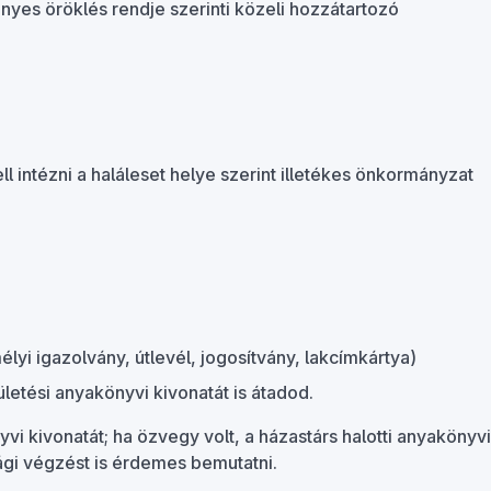
ényes öröklés rendje szerinti közeli hozzátartozó
 intézni a haláleset helye szerint illetékes önkormányzat
yi igazolvány, útlevél, jogosítvány, lakcímkártya)
ületési anyakönyvi kivonatát is átadod.
vi kivonatát; ha özvegy volt, a házastárs halotti anyakönyvi
ósági végzést is érdemes bemutatni.