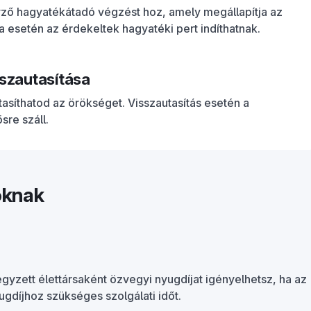
yző hagyatékátadó végzést hoz, amely megállapítja az
ta esetén az érdekeltek hagyatéki pert indíthatnak.
szautasítása
síthatod az örökséget. Visszautasítás esetén a
re száll.
óknak
egyzett élettársaként özvegyi nyugdíjat igényelhetsz, ha az
gdíjhoz szükséges szolgálati időt.