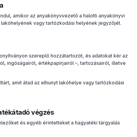
a
indul, amikor az anyakönyvvezető a halotti anyakönyvi
nyt lakóhelyének vagy tartózkodási helyének jegyzőjét.
izonyítványon szereplő hozzátartozót, és adatokat kér az
, ingóságairól, értékpapírjairól –, tartozásairól, illetve
ltárt, amit átad az elhunyt lakóhelye vagy tartózkodási
atékátadó végzés
elezőket és egyéb érintetteket a hagyatéki tárgyalás