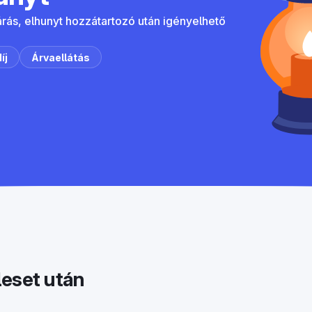
árás, elhunyt hozzátartozó után igényelhető
íj
Árvaellátás
leset után