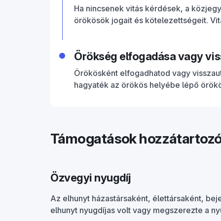
Ha nincsenek vitás kérdések, a közjeg
örökösök jogait és kötelezettségeit. Vi
Örökség elfogadása vagy vis
Örökösként elfogadhatod vagy visszauta
hagyaték az örökös helyébe lépő örökös
Támogatások hozzátartoz
Özvegyi nyugdíj
Az elhunyt házastársaként, élettársaként, bej
elhunyt nyugdíjas volt vagy megszerezte a nyu