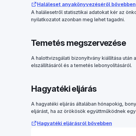
Haláleset anyakönyvezéséről bővebben
A halálesetről statisztikai adatokat kér az önk
nyilatkozatot azonban meg lehet tagadni.
Temetés megszervezése
A halottvizsgálati bizonyítvány kiállítása utá
elszállításáról és a temetés lebonyolításáról.
Hagyatéki eljárás
A hagyatéki eljárás általában hónapokig, bony
eljárást, ha az örökösök együttműködnek egym
Hagyatéki eljárásról bővebben